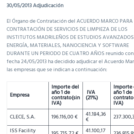
30/05/2013 Adjudicación
El Órgano de Contratación del ACUERDO MARCO PARA
CONTRATACIÓN DE SERVICIOS DE LIMPIEZA DE LOS
INSTITUTOS MADRILEÑOS DE ESTUDIOS AVANZADOS
ENERGÍA, MATERIALES, NANOCIENCIA Y SOFTWARE
DURANTE UN PERIODO DE CUATRO AÑOS reunido con
fecha 24/05/2013 ha decidido adjudicar el Acuerdo Mar
las empresas que se indican a continuación:
Importe del
Importe 
año 1 de
IVA
año 1 de
Empresa
contrato
(sin
(21%)
contrato
IVA)
IVA)
41.184,36
CLECE, S.A.
196.116,00 €
237.300,
€
ISS Facility
41.100,17
195.715,72 €
236.815,8