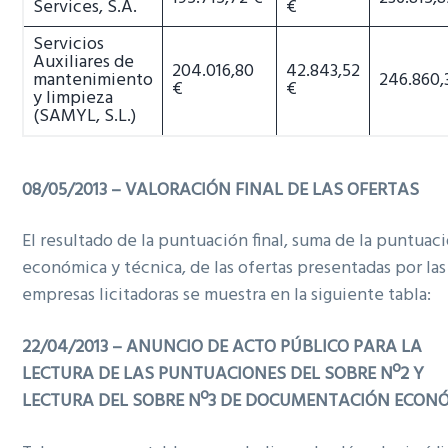
Services, S.A.
€
Servicios
Auxiliares de
204.016,80
42.843,52
mantenimiento
246.860,
€
€
y limpieza
(SAMYL, S.L.)
08/05/2013 – VALORACIÓN FINAL DE LAS OFERTAS
El resultado de la puntuación final, suma de la puntuac
económica y técnica, de las ofertas presentadas por las
empresas licitadoras se muestra en la siguiente tabla:
22/04/2013 – ANUNCIO DE ACTO PÚBLICO PARA LA
LECTURA DE LAS PUNTUACIONES DEL SOBRE Nº2 Y
LECTURA DEL SOBRE Nº3 DE DOCUMENTACIÓN ECON