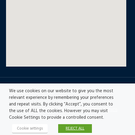
© All rights reserved
We use cookies on our website to give you the most
relevant experience by remembering your preferences
and repeat visits. By clicking “Accept”, you consent to
Privacy policy
|
Accesibility
|
Disclaimer |
Ethics
the use of ALL the cookies. However you may visit
Channel
|
Record of Activities
Cookie Settings to provide a controlled consent.
Cookie settings
REJECT ALL