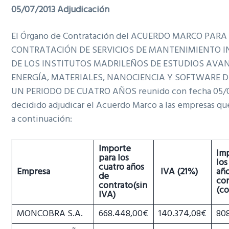
05/07/2013 Adjudicación
El Órgano de Contratación del ACUERDO MARCO PARA
CONTRATACIÓN DE SERVICIOS DE MANTENIMIENTO 
DE LOS INSTITUTOS MADRILEÑOS DE ESTUDIOS AVA
ENERGÍA, MATERIALES, NANOCIENCIA Y SOFTWARE 
UN PERIODO DE CUATRO AÑOS reunido con fecha 05/0
decidido adjudicar el Acuerdo Marco a las empresas qu
a continuación:
Importe
Im
para los
los
cuatro años
Empresa
IVA (21%)
añ
de
co
contrato
(sin
(co
IVA)
MONCOBRA S.A.
668.448,00€
140.374,08€
80