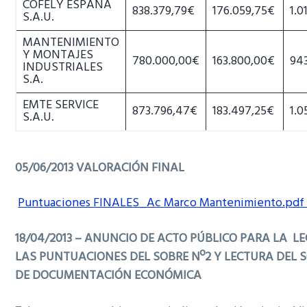
COFELY ESPAÑA
838.379,79€
176.059,75€
1.0
S.A.U.
MANTENIMIENTO
Y MONTAJES
780.000,00€
163.800,00€
94
INDUSTRIALES
S.A.
EMTE SERVICE
873.796,47€
183.497,25€
1.0
S.A.U.
05/06/2013 VALORACIÓN FINAL
Puntuaciones FINALES_Ac Marco Mantenimiento.pdf (
18/04/2013 – ANUNCIO DE ACTO PÚBLICO PARA LA L
LAS PUNTUACIONES DEL SOBRE Nº2 Y LECTURA DEL S
DE DOCUMENTACIÓN ECONÓMICA